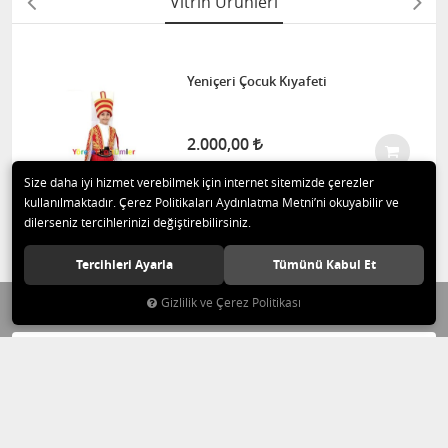
Vitrin Ürünleri
Yeniçeri Çocuk Kıyafeti
2.000,00
Size daha iyi hizmet verebilmek için internet sitemizde çerezler
kullanılmaktadır. Çerez Politikaları Aydınlatma Metni’ni okuyabilir ve
dilerseniz tercihlerinizi değiştirebilirsiniz.
Tercihleri Ayarla
Tümünü Kabul Et
Gizlilik ve Çerez Politikası
Kampanya ve İndirimlerden Haberdar Olun!
GÖNDER
Müşteri Hizmetleri