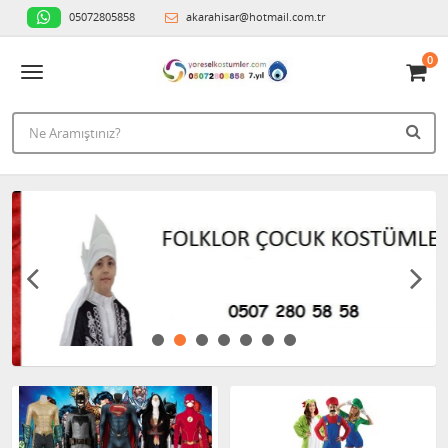
05072805858
akarahisar@hotmail.com.tr
0