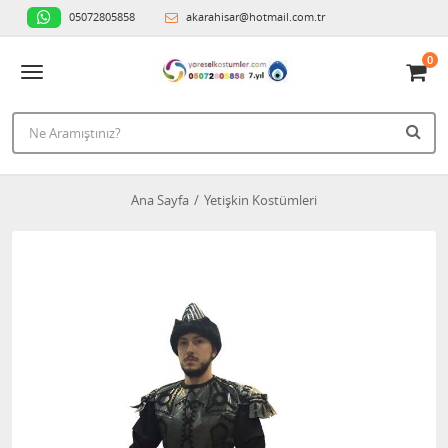
05072805858
akarahisar@hotmail.com.tr
0
Ana Sayfa
Yetişkin Kostümleri