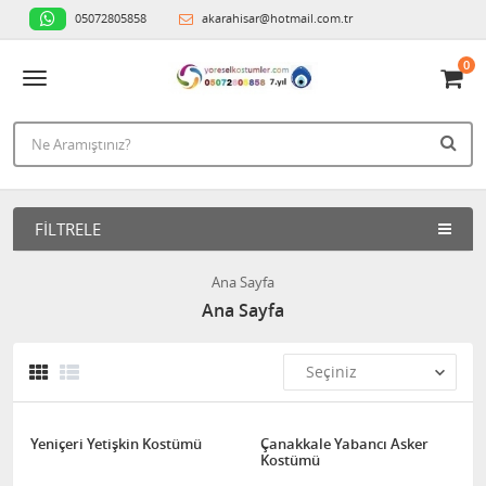
05072805858
akarahisar@hotmail.com.tr
0
FILTRELE
Ana Sayfa
Ana Sayfa
Yeniçeri Yetişkin Kostümü
Çanakkale Yabancı Asker
Kostümü