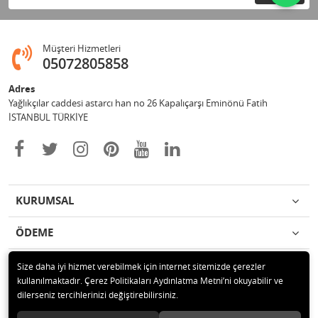
Müşteri Hizmetleri
05072805858
Adres
Yağlıkçılar caddesi astarcı han no 26 Kapalıçarşı Eminönü Fatih
İSTANBUL TÜRKİYE
KURUMSAL
ÖDEME
İLETİŞİM
Size daha iyi hizmet verebilmek için internet sitemizde çerezler
kullanılmaktadır. Çerez Politikaları Aydınlatma Metni’ni okuyabilir ve
dilerseniz tercihlerinizi değiştirebilirsiniz.
© 2018 Yöresel Kostümler Tüm hakları saklıdır.