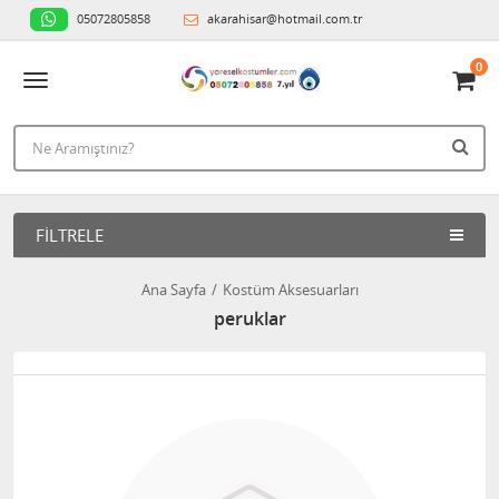
05072805858
akarahisar@hotmail.com.tr
0
FILTRELE
Ana Sayfa
Kostüm Aksesuarları
peruklar