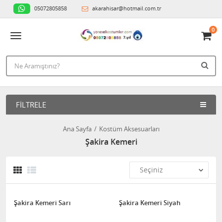
05072805858
akarahisar@hotmail.com.tr
0
FILTRELE
Ana Sayfa
Kostüm Aksesuarları
Şakira Kemeri
Şakira Kemeri Sarı
Şakira Kemeri Siyah