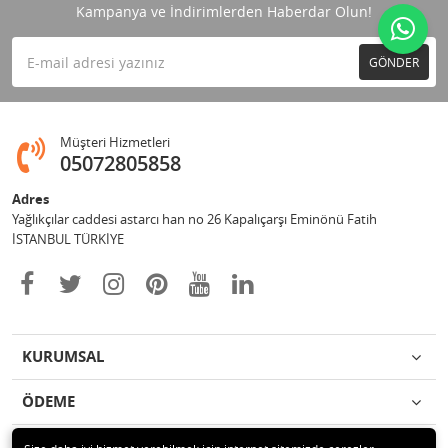
Kampanya ve İndirimlerden Haberdar Olun!
GÖNDER
Müşteri Hizmetleri
05072805858
Adres
Yağlıkçılar caddesi astarcı han no 26 Kapalıçarşı Eminönü Fatih
İSTANBUL TÜRKİYE
KURUMSAL
ÖDEME
İLETİŞİM