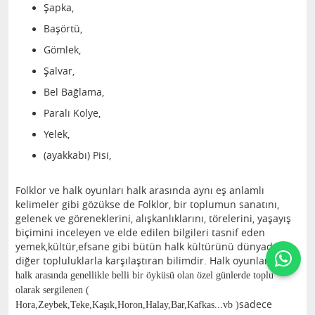
Şapka,
Başörtü,
Gömlek,
Şalvar,
Bel Bağlama,
Paralı Kolye,
Yelek,
(ayakkabı) Pisi,
Folklor ve halk oyunları halk arasında aynı eş anlamlı
kelimeler gibi gözükse de Folklor, bir toplumun sanatını,
gelenek ve göreneklerini, alışkanlıklarını, törelerini, yaşayış
biçimini inceleyen ve elde edilen bilgileri tasnif eden
yemek,kültür,efsane gibi bütün halk kültürünü dünyadaki
diğer topluluklarla karşılaştıran bilimdir. Halk oyunları ise;
halk arasında genellikle belli bir öyküsü olan özel günlerde toplu
olarak sergilenen (
sadece
Hora,Zeybek,Teke,Kaşık,Horon,Halay,Bar,Kafkas...vb )