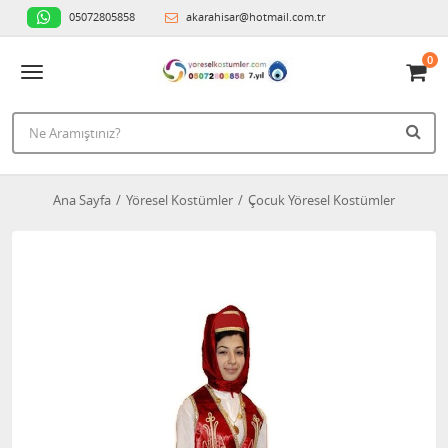
05072805858
akarahisar@hotmail.com.tr
0
Ana Sayfa
Yöresel Kostümler
Çocuk Yöresel Kostümler