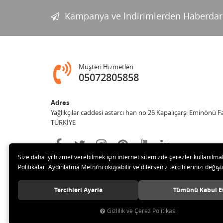
Kampanya ve İndirimlerden Haberdar
Müşteri Hizmetleri
05072805858
Adres
Yağlıkçılar caddesi astarcı han no 26 Kapalıçarşı Eminönü 
TÜRKİYE
Size daha iyi hizmet verebilmek için internet sitemizde çerezler kullanılma
Politikaları Aydınlatma Metni’ni okuyabilir ve dilerseniz tercihlerinizi değişti
Tercihleri Ayarla
Tümünü Kabul E
Gizlilik ve Çerez Politikası