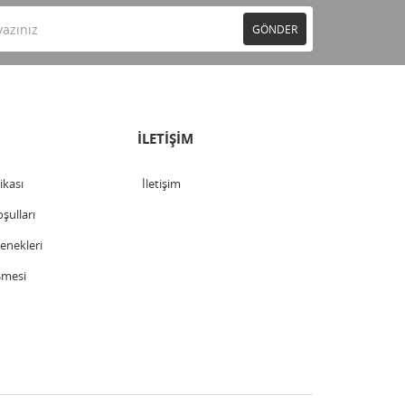
GÖNDER
İLETİŞİM
tikası
İletişim
şulları
nekleri
şmesi