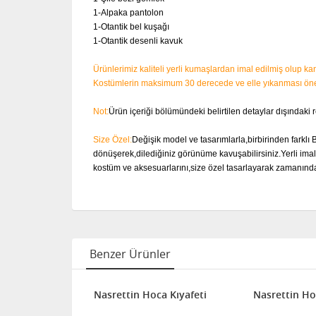
1-Alpaka pantolon
1-Otantik bel kuşağı
1-Otantik desenli kavuk
Ürünlerimiz kaliteli yerli kumaşlardan imal edilmiş olup 
Kostümlerin maksimum 30 derecede ve elle yıkanması öner
Not:
Ürün içeriği bölümündeki belirtilen detaylar dışındaki 
Size Özel:
Değişik model ve tasarımlarla,birbirinden farklı 
dönüşerek,dilediğiniz görünüme kavuşabilirsiniz.Yerli imala
kostüm ve aksesuarlarını,size özel tasarlayarak zamanınd
Benzer Ürünler
Nasrettin Hoca Kıyafeti
Nasrettin Ho