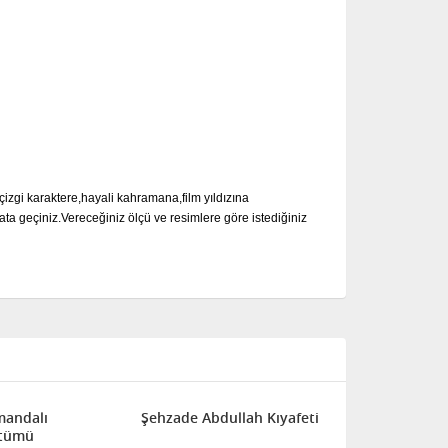
çizgi karaktere,hayali kahramana,film yıldızına
ata geçiniz.Vereceğiniz ölçü ve resimlere göre istediğiniz
mandalı
Şehzade Abdullah Kıyafeti
stümü