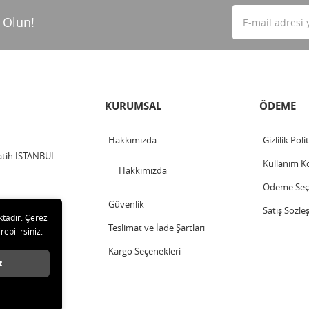
 Olun!
KURUMSAL
ÖDEME
Hakkımızda
Gizlilik Poli
Fatih İSTANBUL
Kullanım Ko
Hakkımızda
Ödeme Seçe
Güvenlik
Satış Sözle
ktadır. Çerez
Teslimat ve İade Şartları
rebilirsiniz.
Kargo Seçenekleri
t