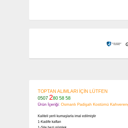
TOPTAN ALIMLARI İÇİN LÜTFEN
2
0507
80 58 58
Ürün İçeriği:
Osmanlı Padişah Kostümü Kahveren
Kaliteli yerli kumaşlarla imal edilmiştir
1-Kadife kaftan
1-Şile bezi gömlek