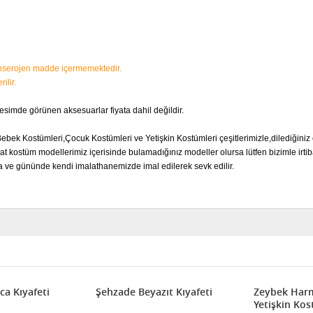
kanserojen madde içermemektedir.
ilir.
resimde görünen aksesuarlar fiyata dahil değildir.
Bebek Kostümleri,Çocuk Kostümleri ve Yetişkin Kostümleri çeşitlerimizle,dilediğiniz 
t kostüm modellerimiz içerisinde bulamadığınız modeller olursa lütfen bizimle irtib
a ve gününde kendi imalathanemizde imal edilerek sevk edilir.
ca Kıyafeti
Şehzade Beyazıt Kıyafeti
Zeybek Har
Yetişkin Ko