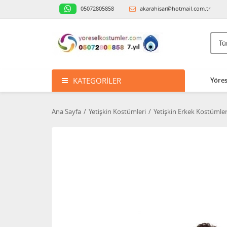
05072805858
akarahisar@hotmail.com.tr
KATEGORILER
Yöres
Ana Sayfa
Yetişkin Kostümleri
Yetişkin Erkek Kostümler