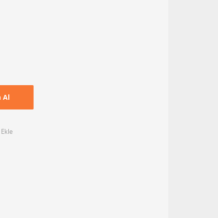
n Al
 Ekle