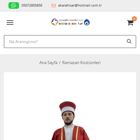
05072805858
akarahisar@hotmail.com.tr
0
Ana Sayfa
Ramazan Kostümleri