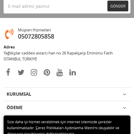
GÖNDER
Müşteri Hizmetleri
05072805858
Adres
Yağlıkçılar caddesi astarcı han no 26 Kapalıçarşı Eminönü Fatih
İSTANBUL TÜRKİYE
KURUMSAL
ÖDEME
İLETİŞİM
Size daha iyi hizmet verebilmek için internet sitemizde çerezler
kullanılmaktadır. Çerez Politikaları Aydınlatma Metni’ni okuyabilir ve
dilerseniz tercihlerinizi değiştirebilirsiniz.