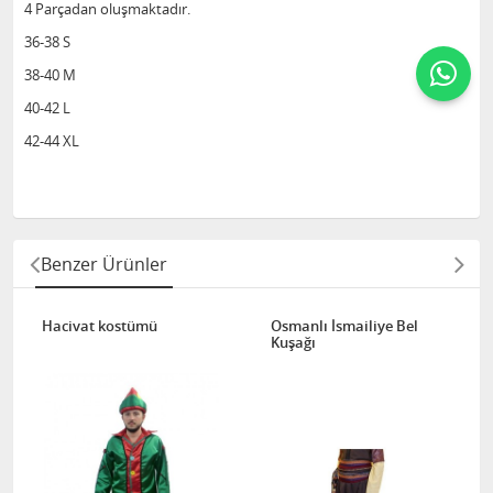
4 Parçadan oluşmaktadır.
36-38 S
38-40 M
40-42 L
42-44 XL
Benzer Ürünler
Hacivat kostümü
Osmanlı İsmailiye Bel
Kuşağı