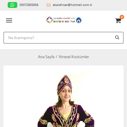
05072805858
akarahisar@hotmail.com.tr
0
Ana Sayfa
Yöresel Kostümler