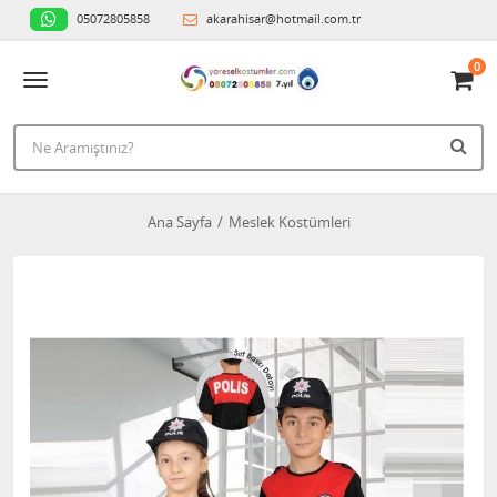
05072805858
akarahisar@hotmail.com.tr
0
Ana Sayfa
Meslek Kostümleri