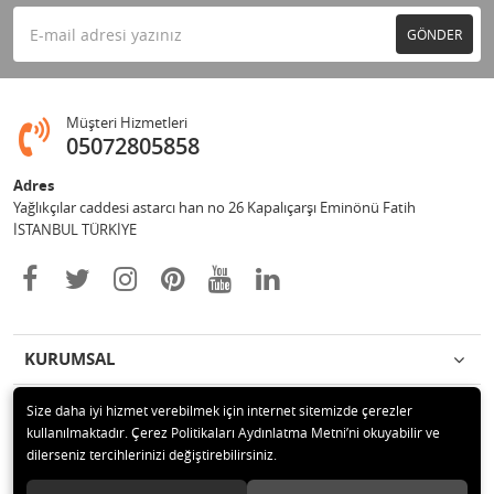
GÖNDER
Müşteri Hizmetleri
05072805858
Adres
Yağlıkçılar caddesi astarcı han no 26 Kapalıçarşı Eminönü Fatih
İSTANBUL TÜRKİYE
KURUMSAL
ÖDEME
Size daha iyi hizmet verebilmek için internet sitemizde çerezler
kullanılmaktadır. Çerez Politikaları Aydınlatma Metni’ni okuyabilir ve
dilerseniz tercihlerinizi değiştirebilirsiniz.
İLETİŞİM