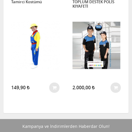
Tamirci Kostümü
TOPLUM DESTEK POLİS
KA
KIYAFETİ
149,90
2.000,00
2.
Kampanya ve İndirimlerden Haberdar Olun!