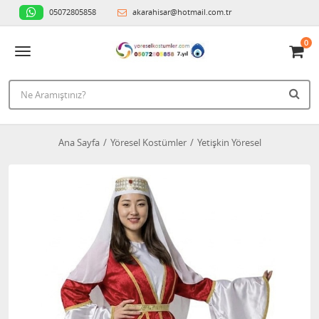
05072805858
akarahisar@hotmail.com.tr
0
Ana Sayfa
Yöresel Kostümler
Yetişkin Yöresel