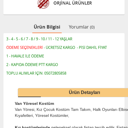
ÜRÜNLER
GÜVENLİ ALIŞ
Ürün Bilgisi
Yorumlar
(0)
3 - 4 - 5 - 6 / 7 - 8 / 9 - 10 / 11 - 12 YAŞLAR
ÖDEME SEÇENEKLERİ
- ÜCRETSİZ KARGO - PİSİ DAHİL FİYAT
1 - HAVALE İLE ÖDEME
2 - KAPIDA ÖDEME PTT KARGO
TOPLU ALIMLAR İÇİN: 05072805858
Ürün Detayları
Van Yöresel Kostüm
Van Yöresi, Kız Çocuk Kostüm Tam Takım, Halk Oyunları Elbise
Kıyafetleri, Yöresel Kostümler,
Kız kostümlerinde
geleneksel olarak fistan tercih edilir. Fist