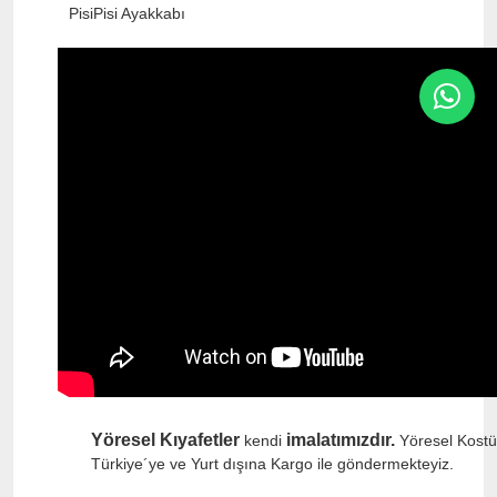
PisiPisi Ayakkabı
Yöresel Kıyafetler
imalatımızdır.
kendi
Yöresel Kostü
Türkiye´ye ve Yurt dışına Kargo ile göndermekteyiz.