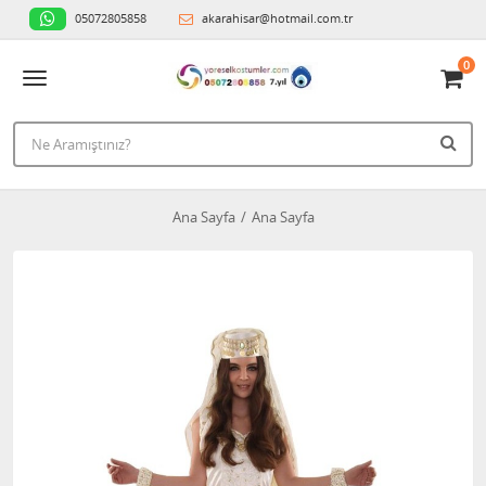
05072805858
akarahisar@hotmail.com.tr
0
Ana Sayfa
Ana Sayfa