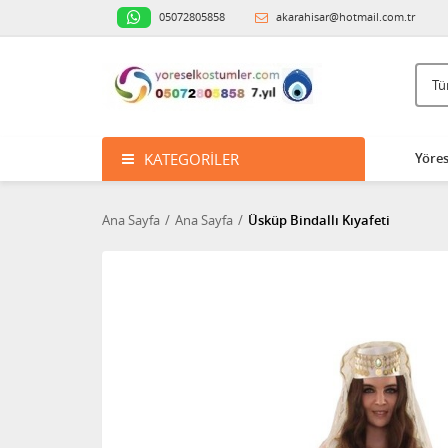
05072805858
akarahisar@hotmail.com.tr
KATEGORILER
Yöres
Ana Sayfa
Ana Sayfa
Üsküp Bindallı Kıyafeti