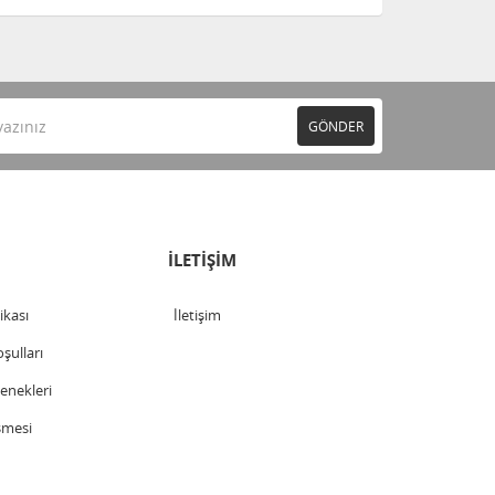
GÖNDER
İLETİŞİM
tikası
İletişim
şulları
nekleri
şmesi