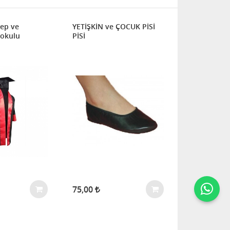
ep ve
YETİŞKİN ve ÇOCUK PİSİ
aokulu
PİSİ
75,00