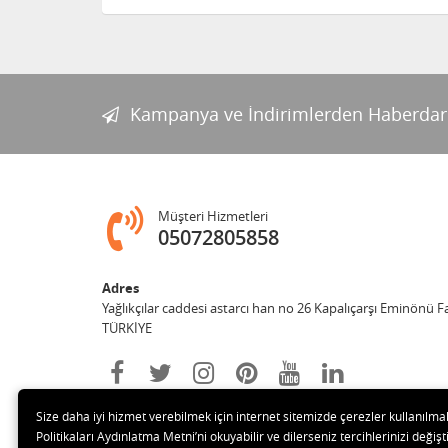
Kampanya ve İndirimlerden Haberdar
Müşteri Hizmetleri
05072805858
Adres
Yağlıkçılar caddesi astarcı han no 26 Kapalıçarşı Eminönü 
TÜRKİYE
Size daha iyi hizmet verebilmek için internet sitemizde çerezler kullanılma
Politikaları Aydınlatma Metni’ni okuyabilir ve dilerseniz tercihlerinizi değişti