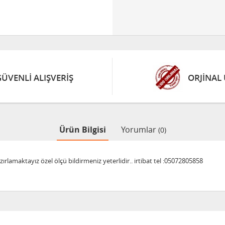
GÜVENLİ ALIŞVERİŞ
ORJİNAL
Ürün Bilgisi
Yorumlar
(0)
rlamaktayız özel ölçü bildirmeniz yeterlidir.. irtibat tel :05072805858