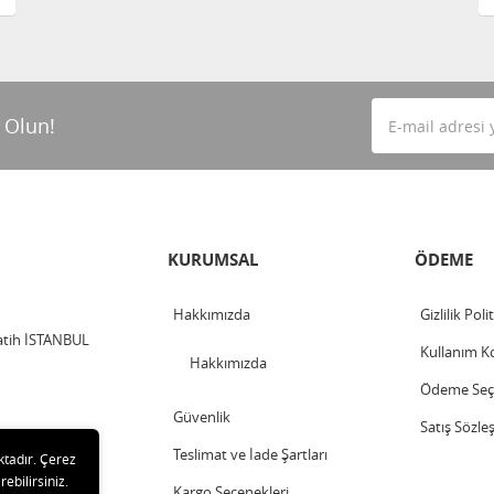
 Olun!
KURUMSAL
ÖDEME
Hakkımızda
Gizlilik Poli
Fatih İSTANBUL
Kullanım Ko
Hakkımızda
Ödeme Seçe
Güvenlik
Satış Sözle
Teslimat ve İade Şartları
ktadır. Çerez
rebilirsiniz.
Kargo Seçenekleri