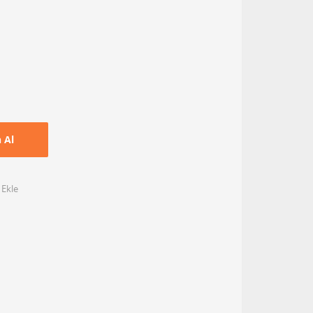
n Al
 Ekle