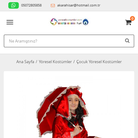
05072805858
akarahisar@hotmail.com.tr
0
Ana Sayfa
Yöresel Kostümler
Çocuk Yöresel Kostümler