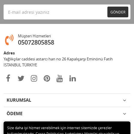
GÖNDER
Müşteri Hizmetleri
05072805858
Adres
Yağlıkçılar caddesi astarcı han no 26 Kapalıçarşı Eminönü Fatih
İSTANBUL TÜRKİYE
KURUMSAL
ÖDEME
İLETİŞİM
Size daha iyi hizmet verebilmek için internet sitemizde çerezler
kullanılmaktadır. Çerez Politikaları Aydınlatma Metni’ni okuyabilir ve