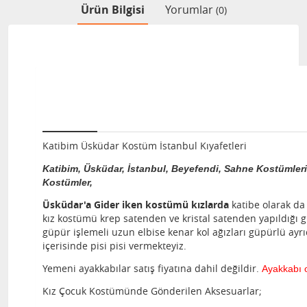
Ürün Bilgisi
Yorumlar
(0)
Katibim Üsküdar Kostüm
İstanbul Kıyafetleri
Katibim, Üsküdar, İstanbul, Beyefendi, Sahne Kostümler
Kostümler,
Üsküdar'a Gider iken kostümü kızlarda
katibe olarak da
kız kostümü krep satenden ve kristal satenden yapıldığı 
güpür işlemeli uzun elbise kenar kol ağızları güpürlü a
içerisinde pisi pisi vermekteyiz.
Yemeni ayakkabılar satış fiyatına dahil değildir.
Ayakkabı o
Kız Çocuk Kostümünde Gönderilen Aksesuarlar;