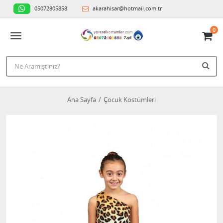
05072805858
akarahisar@hotmail.com.tr
0
Ana Sayfa
Çocuk Kostümleri