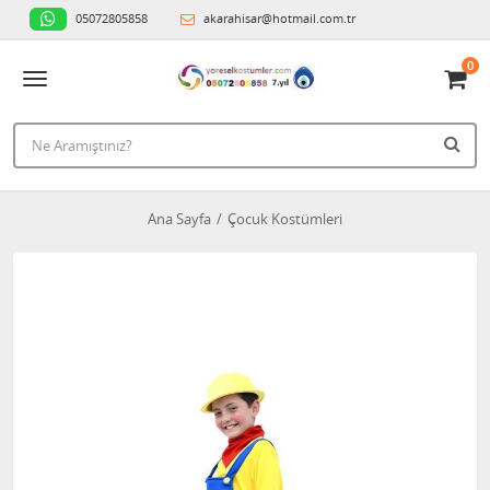
05072805858
akarahisar@hotmail.com.tr
0
Ana Sayfa
Çocuk Kostümleri