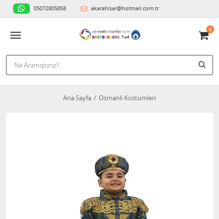
05072805858
akarahisar@hotmail.com.tr
0
Ana Sayfa
Osmanlı Kostümleri