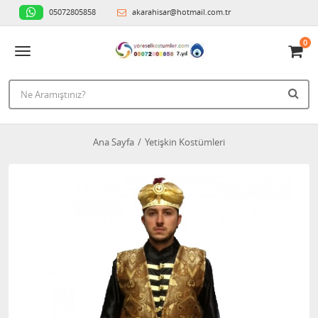
05072805858
akarahisar@hotmail.com.tr
0
Ana Sayfa
Yetişkin Kostümleri