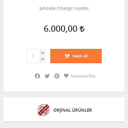
Şehzade Cihangir Kıyafeti
6.000,00
Satın Al
Facebook
Twitter
Pinterest
Favorilere Ekle
L ÜRÜNLER
GÜVENLİ AL