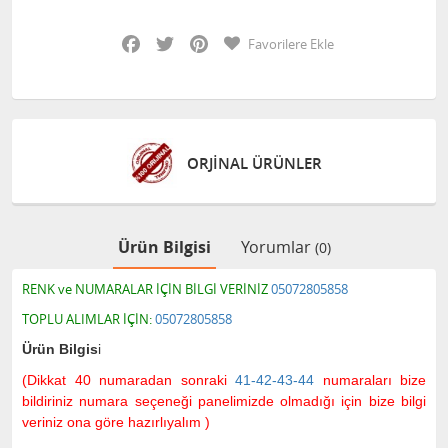
Facebook
Twitter
Pinterest
Favorilere Ekle
ORJİNAL ÜRÜNLER
Ürün Bilgisi
Yorumlar
(0)
RENK ve NUMARALAR İÇİN BİLGİ VERİNİZ
0
5072805858
TOPLU ALIMLAR İÇİN:
0
5072805858
Ürün Bilgis
i
(Dikkat 40 numaradan sonraki
41-42-43-44
numaraları bize
bildiriniz numara seçeneği panelimizde olmadığı için bize bilgi
veriniz ona göre hazırlıyalım )