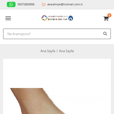
05072805858
akarahisar@hotmail.com.tr
0
Ana Sayfa
Ana Sayfa