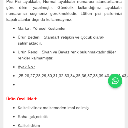
Pisi Pisi ayakkabı, Normal ayakkabı numarası standartlarına
göre dikim yapılmıştır. Gündelik kullandığınız ayakkabı
numaranızı seçmeniz gerekmektedir. Lütfen pisi pisilerinizi
kapalı alanlar dışında kullanmayınız.
Marka : Yöresel Kostümler
Ürün Bedeni :
Standart Yetişkin ve Çocuk olarak
satılmaktadır.
Ürün Rengi :
Siyah ve Beyaz renk bulunmaktadır diğer
renkler kalmamıştır.
Ayak No :
,25,26,27,28,29,30,31,32,33,34,35,36,37,38,39,40,41,42,43
Ürün Özellikleri:
Kaliteli vilinex malzemeden imal edilmiş
Rahat,şık,estetik
Kaliteli dikim