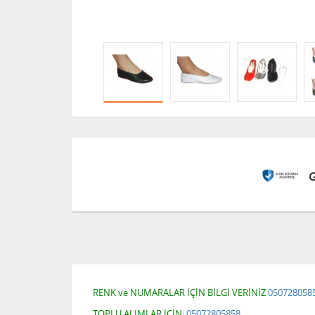
RENK ve NUMARALAR İÇİN BİLGİ VERİNİZ
0
50728058
TOPLU ALIMLAR İÇİN:
0
5072805858