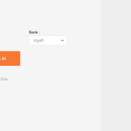
Renk :
n Al
 Ekle