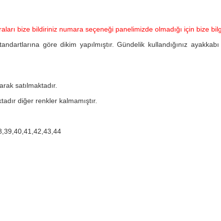
ları bize bildiriniz numara seçeneği panelimizde olmadığı için bize bilgi
andartlarına göre dikim yapılmıştır. Gündelik kullandığınız ayakkab
arak satılmaktadır.
adır diğer renkler kalmamıştır.
8,39,40,41,42,43,44