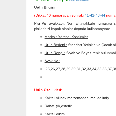
Ürün Bilgis
i
(Dikkat 40 numaradan sonraki
41-42-43-44
numara
Pisi Pisi ayakkabı, Normal ayakkabı numarası st
pisilerinizi kapalı alanlar dışında kullanmayınız.
Marka : Yöresel Kostümler
Ürün Bedeni :
Standart Yetişkin ve Çocuk ol
Ürün Rengi :
Siyah ve Beyaz renk bulunmakt
Ayak No :
,25,26,27,28,29,30,31,32,33,34,35,36,37,3
Ürün Özellikleri:
Kaliteli vilinex malzemeden imal edilmiş
Rahat,şık,estetik
Kaliteli dikim