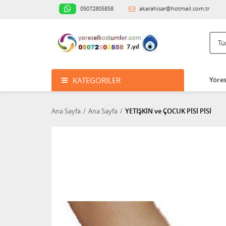
05072805858
akarahisar@hotmail.com.tr
KATEGORILER
Yöres
Ana Sayfa
Ana Sayfa
YETİŞKİN ve ÇOCUK PİSİ PİSİ