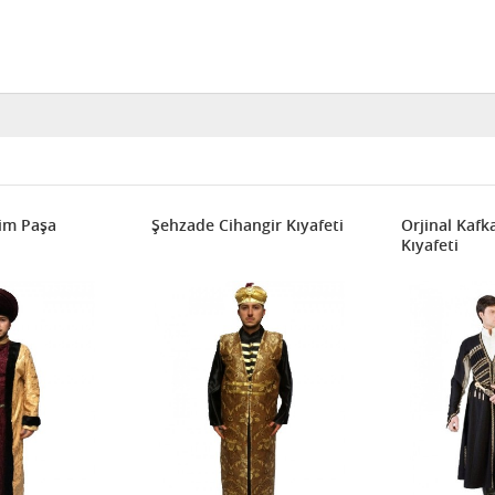
him Paşa
Şehzade Cihangir Kıyafeti
Orjinal Kafk
Kıyafeti