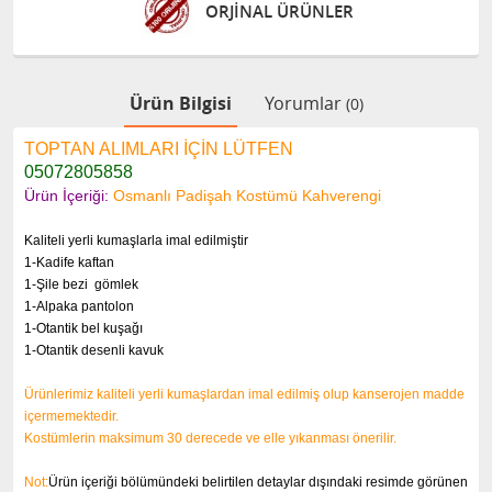
ORJİNAL ÜRÜNLER
Ürün Bilgisi
Yorumlar
(0)
TOPTAN ALIMLARI İÇİN LÜTFEN
05072805858
Ürün İçeriği:
Osmanlı Padişah Kostümü Kahverengi
Kaliteli yerli kumaşlarla imal edilmiştir
1-Kadife kaftan
1-Şile bezi gömlek
1-Alpaka pantolon
1-Otantik bel kuşağı
1-Otantik desenli kavuk
Ürünlerimiz kaliteli yerli kumaşlardan imal edilmiş olup kanserojen madde
içermemektedir.
Kostümlerin maksimum 30 derecede ve elle yıkanması önerilir.
Not:
Ürün içeriği bölümündeki belirtilen detaylar dışındaki resimde görünen