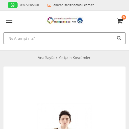
05072805858
akarahisar@hotmail.com.tr
0
Ana Sayfa
Yetişkin Kostümleri