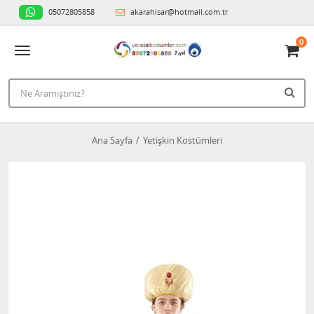
05072805858
akarahisar@hotmail.com.tr
0
Ana Sayfa
Yetişkin Kostümleri