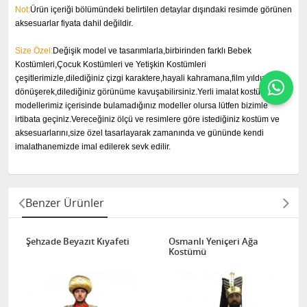
Not:
Ürün içeriği bölümündeki belirtilen detaylar dışındaki resimde görünen
aksesuarlar fiyata dahil değildir.
Size Özel:
Değişik model ve tasarımlarla,birbirinden farklı Bebek
Kostümleri,Çocuk Kostümleri ve Yetişkin Kostümleri
çeşitlerimizle,dilediğiniz çizgi karaktere,hayali kahramana,film yıldızına
dönüşerek,dilediğiniz görünüme kavuşabilirsiniz.Yerli imalat kostüm
modellerimiz içerisinde bulamadığınız modeller olursa lütfen bizimle
irtibata geçiniz.Vereceğiniz ölçü ve resimlere göre istediğiniz kostüm ve
aksesuarlarını,size özel tasarlayarak zamanında ve gününde kendi
imalathanemizde imal edilerek sevk edilir.
Benzer Ürünler
Şehzade Beyazıt Kıyafeti
Osmanlı Yeniçeri Ağa
Kostümü