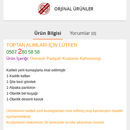
ORJİNAL ÜRÜNLER
Ürün Bilgisi
Yorumlar
(0)
TOPTAN ALIMLARI İÇİN LÜTFEN
2
0507
80 58 58
Ürün İçeriği:
Osmanlı Padişah Kostümü Kahverengi
Kaliteli yerli kumaşlarla imal edilmiştir
1-Kadife kaftan
1-Şile bezi gömlek
1-Alpaka pantolon
1-Otantik bel kuşağı
1-Otantik desenli kavuk
Ürünlerimiz kaliteli yerli kumaşlardan imal edilmiş olup kanserojen madde
içermemektedir.
Kostümlerin maksimum 30 derecede ve elle yıkanması önerilir.