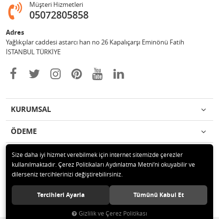
Müşteri Hizmetleri
05072805858
Adres
Yağlıkçılar caddesi astarcı han no 26 Kapalıçarşı Eminönü Fatih
İSTANBUL TÜRKİYE
KURUMSAL
ÖDEME
İLETİŞİM
Size daha iyi hizmet verebilmek için internet sitemizde çerezler
kullanılmaktadır. Çerez Politikaları Aydınlatma Metni’ni okuyabilir ve
dilerseniz tercihlerinizi değiştirebilirsiniz.
© 2018 Yöresel Kostümler Tüm hakları saklıdır.
Tercihleri Ayarla
Tümünü Kabul Et
Gizlilik ve Çerez Politikası