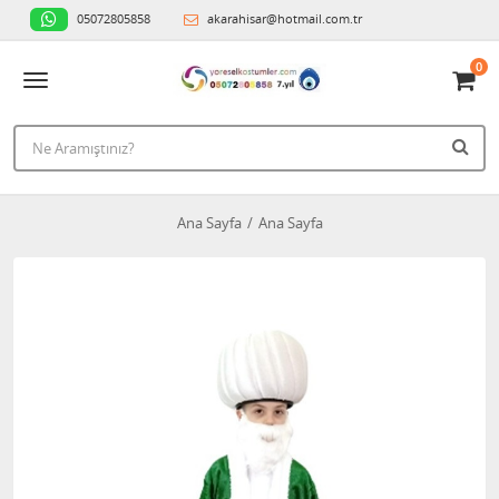
05072805858
akarahisar@hotmail.com.tr
0
Ana Sayfa
Ana Sayfa