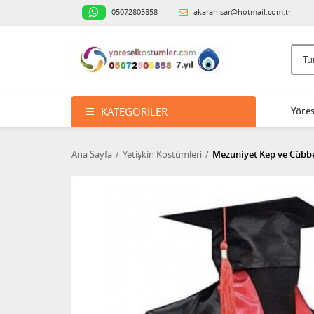
05072805858
akarahisar@hotmail.com.tr
KATEGORILER
Yöres
Ana Sayfa
Yetişkin Kostümleri
Mezuniyet Kep ve Cübbe