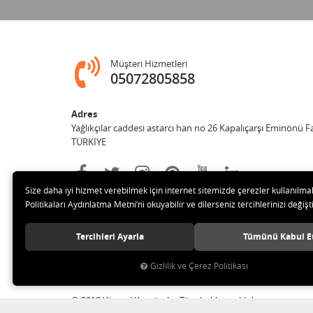
Müşteri Hizmetleri
05072805858
Adres
Yağlıkçılar caddesi astarcı han no 26 Kapalıçarşı Eminönü 
TÜRKİYE
Size daha iyi hizmet verebilmek için internet sitemizde çerezler kullanılma
Politikaları Aydınlatma Metni’ni okuyabilir ve dilerseniz tercihlerinizi değişti
Tercihleri Ayarla
Tümünü Kabul E
Gizlilik ve Çerez Politikası
© 2018 Yöresel Kostümler Tüm hakları saklıdır.