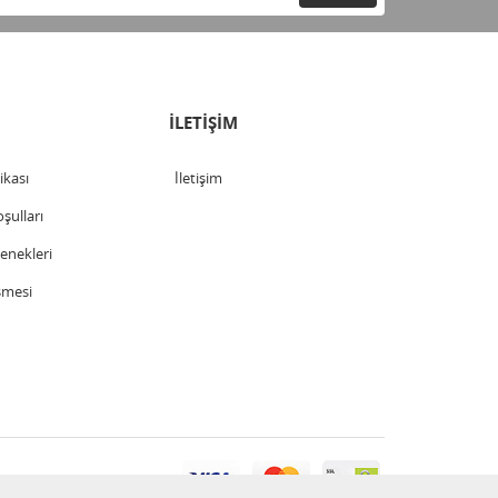
İLETİŞİM
tikası
İletişim
şulları
nekleri
şmesi