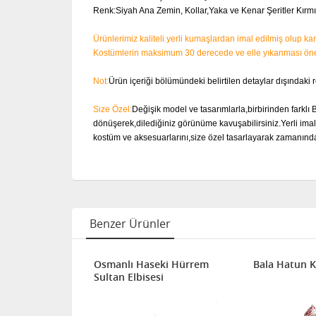
Renk:Siyah Ana Zemin, Kollar,Yaka ve Kenar Şeritler Kırmı
Ürünlerimiz kaliteli yerli kumaşlardan imal edilmiş olup 
Kostümlerin maksimum 30 derecede ve elle yıkanması öner
Not:
Ürün içeriği bölümündeki belirtilen detaylar dışındaki 
Size Özel:
Değişik model ve tasarımlarla,birbirinden farklı 
dönüşerek,dilediğiniz görünüme kavuşabilirsiniz.Yerli imala
kostüm ve aksesuarlarını,size özel tasarlayarak zamanınd
Benzer Ürünler
Osmanlı Haseki Hürrem
Bala Hatun K
Sultan Elbisesi