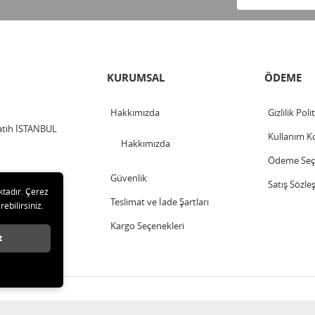
KURUMSAL
ÖDEME
Hakkımızda
Gizlilik Poli
Fatih İSTANBUL
Kullanım Ko
Hakkımızda
Ödeme Seçe
Güvenlik
Satış Sözle
ktadır. Çerez
Teslimat ve İade Şartları
rebilirsiniz.
Kargo Seçenekleri
t