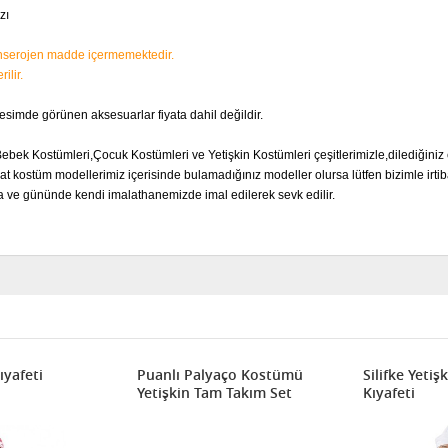
zı
kanserojen madde içermemektedir.
ilir.
resimde görünen aksesuarlar fiyata dahil değildir.
Bebek Kostümleri,Çocuk Kostümleri ve Yetişkin Kostümleri çeşitlerimizle,dilediğiniz 
t kostüm modellerimiz içerisinde bulamadığınız modeller olursa lütfen bizimle irtib
a ve gününde kendi imalathanemizde imal edilerek sevk edilir.
ıyafeti
Puanlı Palyaço Kostümü
Silifke Yetiş
Yetişkin Tam Takım Set
Kıyafeti