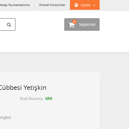
esap Numaralarımız
Yöresel Kostümler
Üyelik
0
Sepetim
Cübbesi Yetişkin
Stok Durumu
VAR
tişkin