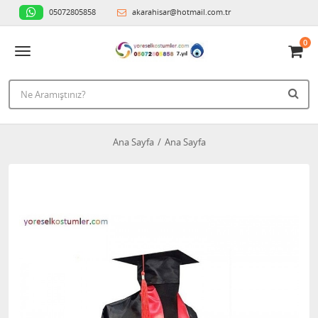
05072805858
akarahisar@hotmail.com.tr
0
Ana Sayfa
Ana Sayfa