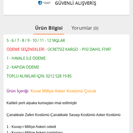
GÜVENLİ ALIŞVERİŞ
Ürün Bilgisi
Yorumlar
(0)
5 - 6 / 7 - 8 / 9 - 10 / 11 - 12 YAŞLAR
ÖDEME SEÇENEKLERİ
- ÜCRETSİZ KARGO - PİSİ DAHİL FİYAT
1 - HAVALE İLE ÖDEME
2 - KAPIDA ÖDEME
TOPLU ALIMLAR İÇİN: 0212 528 19 85
Ürün İçeriği:
Kuvai Milliye Asker Kostümü Çocuk
Kaliteli yerli alpaka kumaştan imal edilmiştir
Çanakkale Zaferi Kostümü-Çanakkale Savaşı Kostümü-Asker Kostümü
1 - Kuvay-i Milliye Askeri ceketi
1 - Kuvay-i Milliye Askeri pantalonu