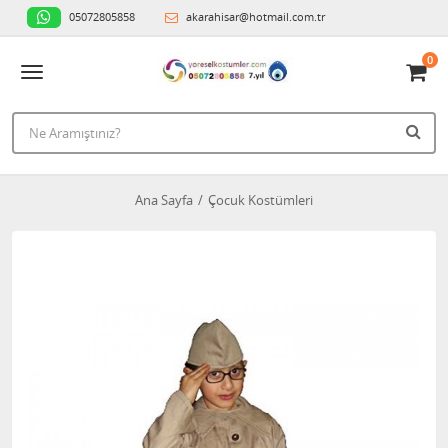
05072805858
akarahisar@hotmail.com.tr
0
Ana Sayfa
Çocuk Kostümleri