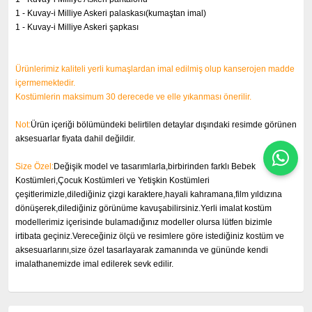
1 - Kuvay-i Milliye Askeri palaskası(
kumaştan imal)
1 - Kuvay-i Milliye Askeri şapkası
Ürünlerimiz kaliteli yerli kumaşlardan imal edilmiş olup kanserojen madde
içermemektedir.
Kostümlerin maksimum 30 derecede ve elle yıkanması önerilir.
Not:
Ürün içeriği bölümündeki belirtilen detaylar dışındaki resimde görünen
aksesuarlar fiyata dahil değildir.
Size Özel:
Değişik model ve tasarımlarla,birbirinden farklı Bebek
Kostümleri,Çocuk Kostümleri ve Yetişkin Kostümleri
çeşitlerimizle,dilediğiniz çizgi karaktere,hayali kahramana,film yıldızına
dönüşerek,dilediğiniz görünüme kavuşabilirsiniz.Yerli imalat kostüm
modellerimiz içerisinde bulamadığınız modeller olursa lütfen bizimle
irtibata geçiniz.Vereceğiniz ölçü ve resimlere göre istediğiniz kostüm ve
aksesuarlarını,size özel tasarlayarak zamanında ve gününde kendi
imalathanemizde imal edilerek sevk edilir.