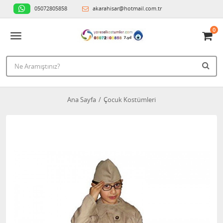
05072805858
akarahisar@hotmail.com.tr
0
Ana Sayfa
Çocuk Kostümleri