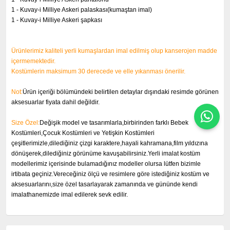
1 - Kuvay-i Milliye Askeri palaskası(
kumaştan imal)
1 - Kuvay-i Milliye Askeri şapkası
Ürünlerimiz kaliteli yerli kumaşlardan imal edilmiş olup kanserojen madde
içermemektedir.
Kostümlerin maksimum 30 derecede ve elle yıkanması önerilir.
Not:
Ürün içeriği bölümündeki belirtilen detaylar dışındaki resimde görünen
aksesuarlar fiyata dahil değildir.
Size Özel:
Değişik model ve tasarımlarla,birbirinden farklı Bebek
Kostümleri,Çocuk Kostümleri ve Yetişkin Kostümleri
çeşitlerimizle,dilediğiniz çizgi karaktere,hayali kahramana,film yıldızına
dönüşerek,dilediğiniz görünüme kavuşabilirsiniz.Yerli imalat kostüm
modellerimiz içerisinde bulamadığınız modeller olursa lütfen bizimle
irtibata geçiniz.Vereceğiniz ölçü ve resimlere göre istediğiniz kostüm ve
aksesuarlarını,size özel tasarlayarak zamanında ve gününde kendi
imalathanemizde imal edilerek sevk edilir.