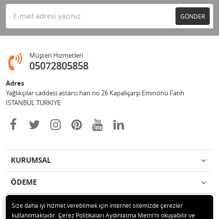
GÖNDER
Müşteri Hizmetleri
05072805858
Adres
Yağlıkçılar caddesi astarcı han no 26 Kapalıçarşı Eminönü Fatih
İSTANBUL TÜRKİYE
KURUMSAL
ÖDEME
İLETİŞİM
Size daha iyi hizmet verebilmek için internet sitemizde çerezler
kullanılmaktadır. Çerez Politikaları Aydınlatma Metni’ni okuyabilir ve