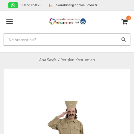
05072805858
akarahisar@hotmail.com.tr
0
Ana Sayfa
Yetişkin Kostümleri