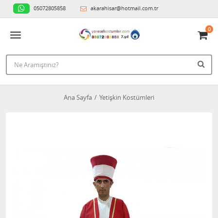
05072805858
akarahisar@hotmail.com.tr
0
Ana Sayfa
Yetişkin Kostümleri