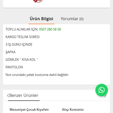
Ürün Bilgisi
Yorumlar
(0)
TOPLU ALIMLAR İÇİN:
0507 280 58 58
KARGO TESLİM SÜRESİ
3 İŞ GÜNÜ İÇİNDE
ŞAPKA
GÖMLEK '' KISA KOL ''
PANTOLON
Not üründeki yelek kostüme dahil değildir.
Benzer Ürünler
Mezuniyet Çocuk Kıyafeti
Ahçı Kostümü