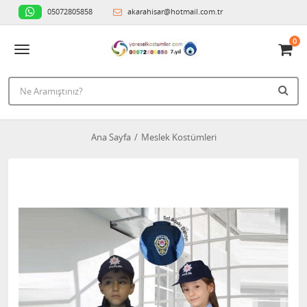
05072805858
akarahisar@hotmail.com.tr
0
Ana Sayfa
Meslek Kostümleri