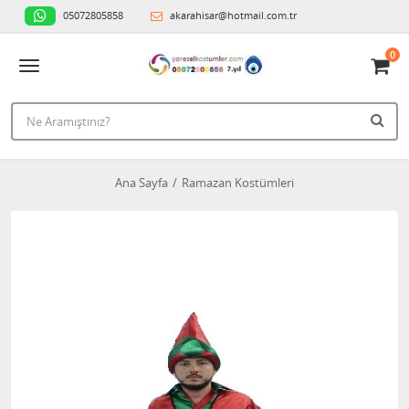
05072805858
akarahisar@hotmail.com.tr
0
Ana Sayfa
Ramazan Kostümleri