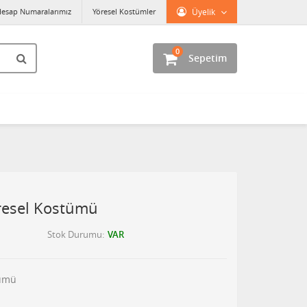
esap Numaralarımız
Yöresel Kostümler
Üyelik
0
Sepetim
resel Kostümü
Stok Durumu
VAR
tümü