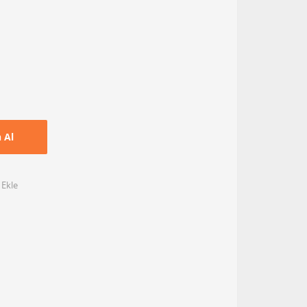
n Al
 Ekle