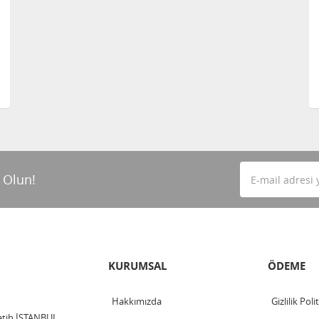
 Olun!
KURUMSAL
ÖDEME
Hakkımızda
Gizlilik Poli
Fatih İSTANBUL