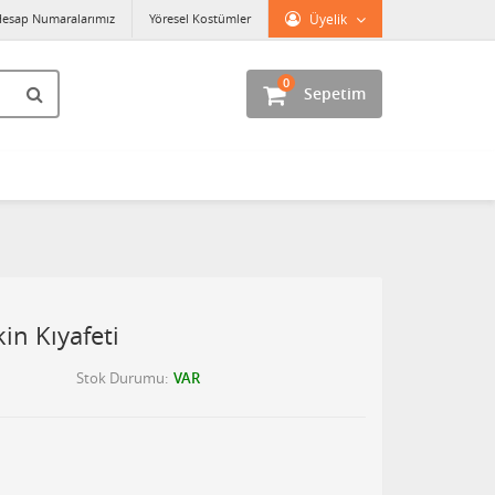
esap Numaralarımız
Yöresel Kostümler
Üyelik
0
Sepetim
kin Kıyafeti
Stok Durumu
VAR