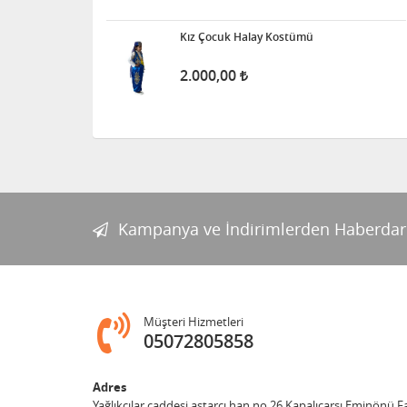
Kız Çocuk Halay Kostümü
2.000,00
Kampanya ve İndirimlerden Haberdar
Müşteri Hizmetleri
05072805858
Adres
Yağlıkçılar caddesi astarcı han no 26 Kapalıçarşı Eminönü 