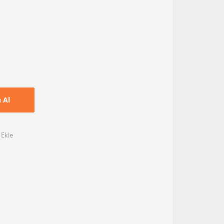
n Al
 Ekle