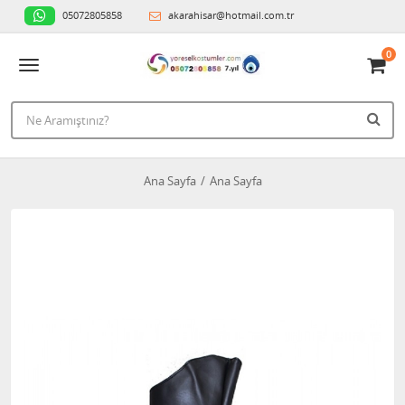
05072805858
akarahisar@hotmail.com.tr
0
Ana Sayfa
Ana Sayfa