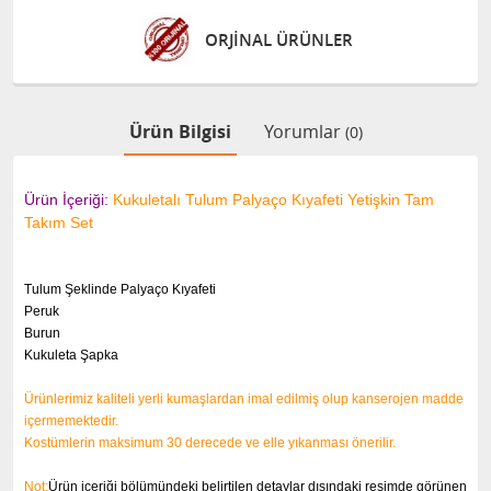
ÜRÜNLER
GÜVENLİ ALIŞ
Ürün Bilgisi
Yorumlar
(0)
Ürün İçeriği:
Kukuletalı Tulum Palyaço Kıyafeti Yetişkin Tam
Takım Set
Tulum Şeklinde Palyaço Kıyafeti
Peruk
Burun
Kukuleta Şapka
Ürünlerimiz kaliteli yerli kumaşlardan imal edilmiş olup kanserojen madde
içermemektedir.
Kostümlerin maksimum 30 derecede ve elle yıkanması önerilir.
Not:
Ürün içeriği bölümündeki belirtilen detaylar dışındaki resimde görünen