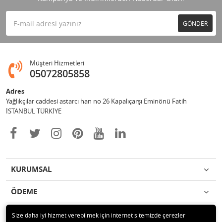
GÖNDER
Müşteri Hizmetleri
05072805858
Adres
Yağlıkçılar caddesi astarcı han no 26 Kapalıçarşı Eminönü Fatih
İSTANBUL TÜRKİYE
KURUMSAL
ÖDEME
İLETİŞİM
Size daha iyi hizmet verebilmek için internet sitemizde çerezler