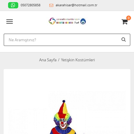
05072805858
akarahisar@hotmail.com.tr
0
Ana Sayfa
Yetişkin Kostümleri