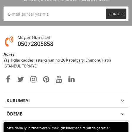
GÖNDER
Müşteri Hizmetleri
05072805858
Adres
Yağlıkçılar caddesi astarcı han no 26 Kapalıçarşı Eminönü Fatih
İSTANBUL TÜRKİYE
KURUMSAL
ÖDEME
İLETİŞİM
Size daha iyi hizmet verebilmek için internet sitemizde çerezler