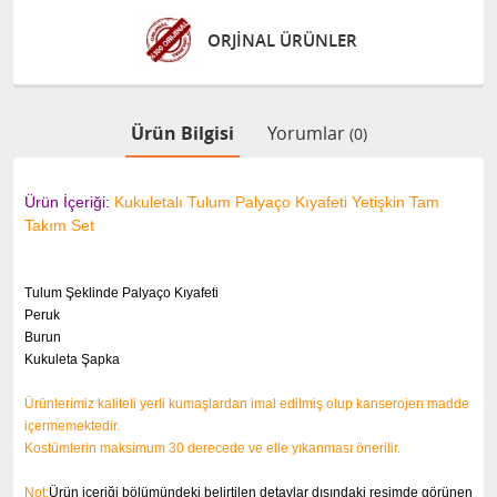
ÜNLER
GÜVENLİ ALIŞVE
Ürün Bilgisi
Yorumlar
(0)
Ürün İçeriği:
Kukuletalı Tulum Palyaço Kıyafeti Yetişkin Tam
Takım Set
Tulum Şeklinde Palyaço Kıyafeti
Peruk
Burun
Kukuleta Şapka
Ürünlerimiz kaliteli yerli kumaşlardan imal edilmiş olup kanserojen madde
içermemektedir.
Kostümlerin maksimum 30 derecede ve elle yıkanması önerilir.
Not:
Ürün içeriği bölümündeki belirtilen detaylar dışındaki resimde görünen