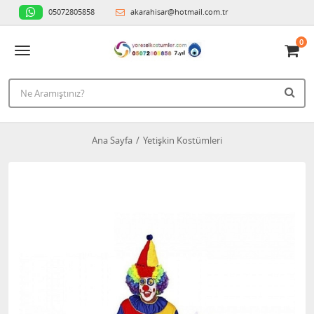
05072805858
akarahisar@hotmail.com.tr
0
Ana Sayfa
Yetişkin Kostümleri