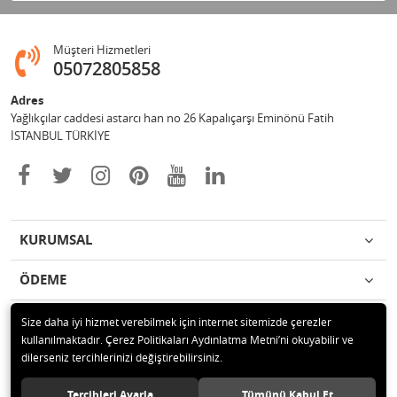
Müşteri Hizmetleri
05072805858
Adres
Yağlıkçılar caddesi astarcı han no 26 Kapalıçarşı Eminönü Fatih
İSTANBUL TÜRKİYE
KURUMSAL
ÖDEME
İLETİŞİM
Size daha iyi hizmet verebilmek için internet sitemizde çerezler
kullanılmaktadır. Çerez Politikaları Aydınlatma Metni’ni okuyabilir ve
dilerseniz tercihlerinizi değiştirebilirsiniz.
© 2018 Yöresel Kostümler Tüm hakları saklıdır.
Tercihleri Ayarla
Tümünü Kabul Et