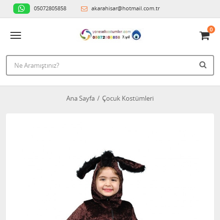
05072805858
akarahisar@hotmail.com.tr
0
Ana Sayfa
Çocuk Kostümleri