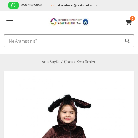
05072805858
akarahisar@hotmail.com.tr
0
Ana Sayfa
Çocuk Kostümleri